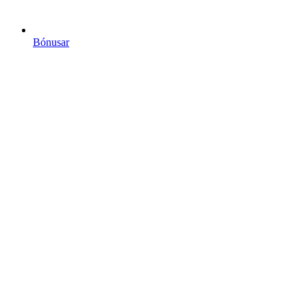
Bónusar